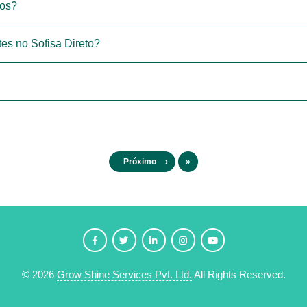
tos?
tes no Sofisa Direto?
Último
Próximo
›
»
©
2026
Grow Shine Services Pvt. Ltd.
All Rights Reserved.